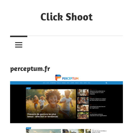
Skip
to
Click Shoot
content
Bookmarks
de
mes
blogs
préférés
perceptum.fr