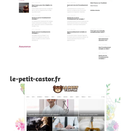
le-petit-castor.fr